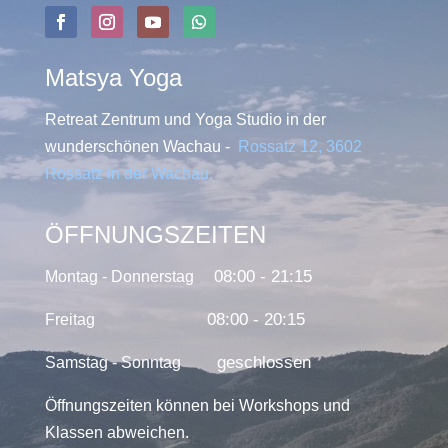
Matsya Yoga
Retreat Zentrum und Yoga Studio in der
wunderschönen Wachau -
Rossatz 12, 3602
Rossatz in der Wachau
.
ÖFFNUNGSZEITEN
08:00 - 21:15
Montag - Donnerstag
08:00 - 20:15
Freitag
geschlossen
Samstag - Sonntag
Öffnungszeiten können bei Workshops und
Klassen abweichen.