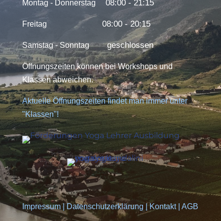
08:00 - 21:15
Montag - Donnerstag
08:00 - 20:15
Freitag
geschlossen
Samstag - Sonntag
Öffnungszeiten können bei Workshops und
Klassen abweichen.
Aktuelle Öffnungszeiten findet man immer unter
"Klassen"!
Impressum
|
Datenschutzerklärung
|
Kontakt
|
AGB