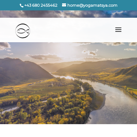
+43 680 2455462
home@yogamatsya.com