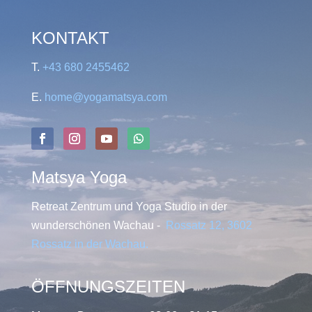
KONTAKT
T.
+43 680 2455462
E.
home@yogamatsya.com
Matsya Yoga
Retreat Zentrum und Yoga Studio in der
wunderschönen Wachau -
Rossatz 12, 3602
Rossatz in der Wachau
.
ÖFFNUNGSZEITEN