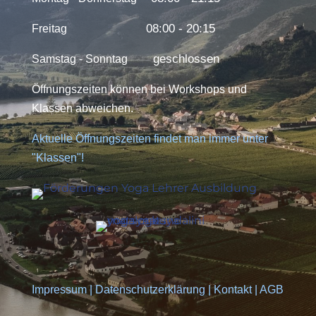
08:00 - 20:15
Freitag
geschlossen
Samstag - Sonntag
Öffnungszeiten können bei Workshops und
Klassen abweichen.
Aktuelle Öffnungszeiten findet man immer unter
"Klassen"!
Impressum
|
Datenschutzerklärung
|
Kontakt
|
AGB