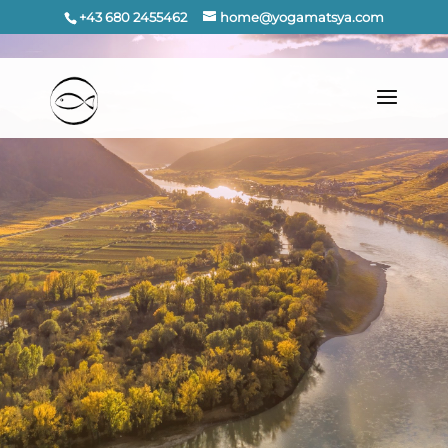
+43 680 2455462
home@yogamatsya.com