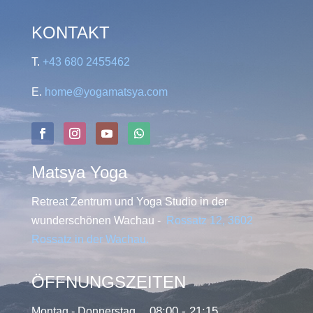
KONTAKT
T.
+43 680 2455462
E.
home@yogamatsya.com
Matsya Yoga
Retreat Zentrum und Yoga Studio in der
wunderschönen Wachau -
Rossatz 12, 3602
Rossatz in der Wachau
.
ÖFFNUNGSZEITEN
08:00 - 21:15
Montag - Donnerstag